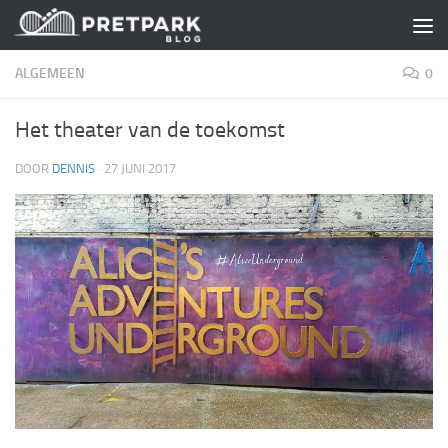
Skip to content
ALGEMEEN
0
Het theater van de toekomst
DOOR
DENNIS
·
27 JUNI 2017