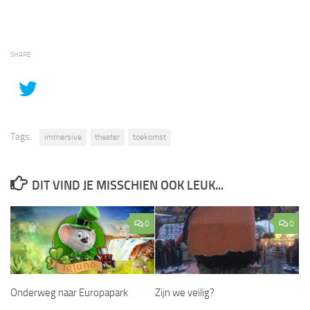
SHARE
Tags:
immersive
theater
toekomst
DIT VIND JE MISSCHIEN OOK LEUK...
0
0
Onderweg naar Europapark
Zijn we veilig?