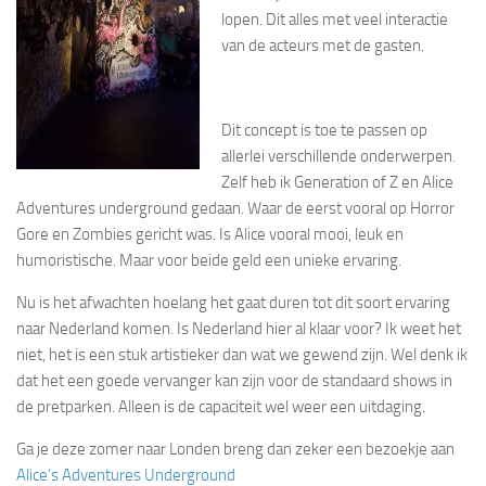
lopen. Dit alles met veel interactie
van de acteurs met de gasten.
Dit concept is toe te passen op
allerlei verschillende onderwerpen.
Zelf heb ik Generation of Z en Alice
Adventures underground gedaan. Waar de eerst vooral op Horror
Gore en Zombies gericht was. Is Alice vooral mooi, leuk en
humoristische. Maar voor beide geld een unieke ervaring.
Nu is het afwachten hoelang het gaat duren tot dit soort ervaring
naar Nederland komen. Is Nederland hier al klaar voor? Ik weet het
niet, het is een stuk artistieker dan wat we gewend zijn. Wel denk ik
dat het een goede vervanger kan zijn voor de standaard shows in
de pretparken. Alleen is de capaciteit wel weer een uitdaging.
Ga je deze zomer naar Londen breng dan zeker een bezoekje aan
Alice’s Adventures Underground