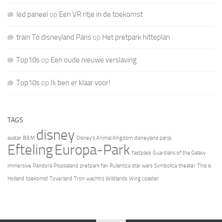
led paneel
op
Een VR ritje in de toekomst
train To disneyland Paris
op
Het pretpark hitteplan
Top10s
op
Een oude nieuwe verslaving
Top10s
op
Ik ben er klaar voor!
TAGS
disney
avatar
B&M
Disney's Animal Kingdom
disneyland parijs
Efteling
Europa-Park
fastpass
Guardians of the Galaxy
immersive
Pandora
Plopsaland
pretpark fan
Rulantica
star wars
Symbolica
theater
This is
Holland
toekomst
Toverland
Tron
wachtrij
Wildlands
Wing coaster