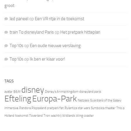
groot
led paneel
op
Een VR ritje in de toekomst
train To disneyland Paris
op
Het pretpark hitteplan
Top10s
op
Een oude nieuwe verslaving
Top10s
op
Ik ben er klaar voor!
TAGS
disney
avatar
B&M
Disney's Animal Kingdom
disneyland parijs
Efteling
Europa-Park
fastpass
Guardians of the Galaxy
immersive
Pandora
Plopsaland
pretpark fan
Rulantica
star wars
Symbolica
theater
This is
Holland
toekomst
Toverland
Tron
wachtrij
Wildlands
Wing coaster