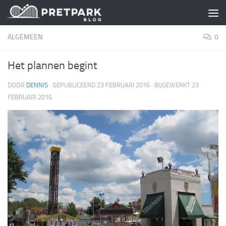
Skip to content
ALGEMEEN
0
Het plannen begint
DOOR
DENNIS
· GEPUBLICEERD
23 FEBRUARI 2016
· BIJGEWERKT
23
FEBRUARI 2016