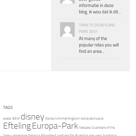
informatie in deze
blog, ik wou dat ik dit...
TRAIN TO DISNEYLAND
PARIS ZEGT:
At many of the
popular rides you will
find an area...
TAGS
disney
avatar
B&M
Disney's Animal Kingdom
disneyland parijs
Efteling
Europa-Park
fastpass
Guardians of the
Galaxy
immersive
Pandora
Plopsaland
pretpark fan
Rulantica
star wars
Symbolica