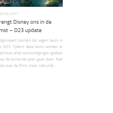
28 JULI 2017
rengt Disney ons in de
mst – D23 update
ganiseert jaarlijks zijn eigen beurs in
ië, D23. Tijdens deze beurs worden er
 getrouw altijd aankondigingen gedaan
ey de komende jaren gaat doen. Niet
les over de films, maar natuurlijk...