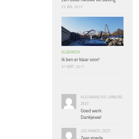
22 JAN, 2017
ALGEMEEN
Ik ben er klaar voor!
31 MRT, 2017
KLEURANALYSE LIMBURG
ZEGT:
Goed werk.
Dankjewel
LED PANEEL ZEGT:
Zeer goede