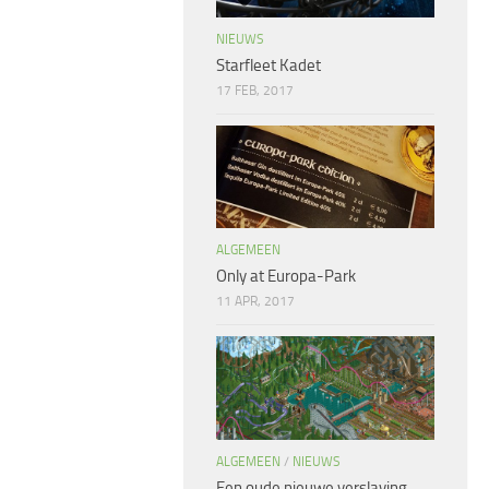
NIEUWS
Starfleet Kadet
17 FEB, 2017
ALGEMEEN
Only at Europa-Park
11 APR, 2017
ALGEMEEN
/
NIEUWS
Een oude nieuwe verslaving