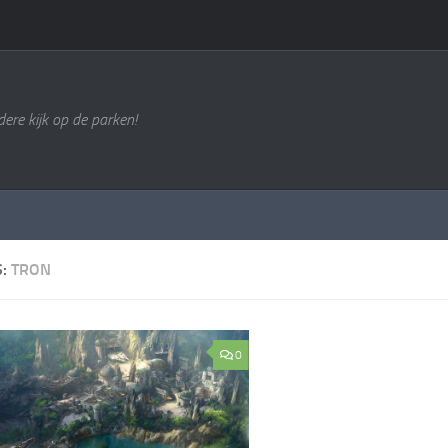
ere kijk op de parken!
S:
TRON
0