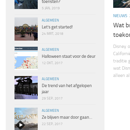
toeristen?
5 JAN, 2019
NIEUWS
ALGEMEEN
Wat b
Let’s get started!
toeko
24 MRT, 2018
Disney or
ALGEMEEN
Californ
Halloween staat voor de deur
traditie
12 OKT, 2017
wat Disn
alleen al
ALGEMEEN
De trend van het afgelopen
jaar
29 SEP, 2017
ALGEMEEN
Ze blijven maar door gaan…
22 SEP, 2017