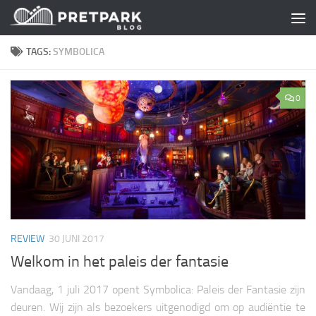
Skip to content
TAGS:
SYMBOLICA
0
REVIEW
30 JUNI 2017
Welkom in het paleis der fantasie
Vandaag, 1 juli 2017 opent Symbolica: Paleis der Fantasie zijn
deuren. Wij zijn als bezoekers uitgenodigd om op audiëntie te