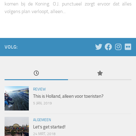
komen bij de Koning. O.J. punctueel zorgt ervoor dat alles
volgens plan verloopt, alleen...
VOLG:
REVIEW
This is Holland, alleen voor toeristen?
5 JAN, 2019
ALGEMEEN
Let’s get started!
24 MRT, 2018