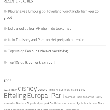
RECENTE REACTIES
Kleuranalyse Limburg
op
Toverland wordt anderhalf keer zo
groot
led paneel
op
Een VR ritje in de toekomst
train To disneyland Paris
op
Het pretpark hitteplan
Top10s
op
Een oude nieuwe verslaving
Top10s
op
Ik ben er klaar voor!
TAGS
disney
avatar
B&M
Disney's Animal Kingdom
disneyland parijs
Efteling
Europa-Park
fastpass
Guardians of the Galaxy
immersive
Pandora
Plopsaland
pretpark fan
Rulantica
star wars
Symbolica
theater
This is
Holland
toekomst
Toverland
Tron
wachtrij
Wildlands
Wing coaster