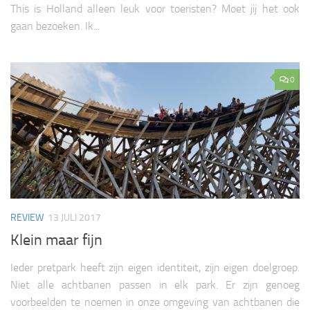
This is Holland alleen leuk voor toeristen? Moet jij het ook
gaan bezoeken. Ik...
0
REVIEW
13 JULI 2017
Klein maar fijn
Ieder pretpark heeft zijn eigen identiteit, zijn eigen doelgroep.
Niet alle achtbanen passen in elk park. Er zijn genoeg
voorbeelden te noemen in onze omgeving van achtbanen die