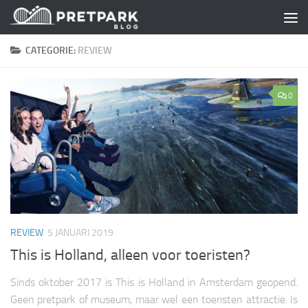
Skip to content
CATEGORIE:
REVIEW
0
REVIEW
5 JANUARI 2019
This is Holland, alleen voor toeristen?
Sinds oktober 2017 is This is Holland in Amsterdam geopend.
Geen pretpark of museum, maar wel een toeristen attractie. Is