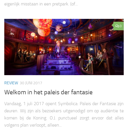
eigenlijk misstaan in een pretpark. (of...
0
REVIEW
30 JUNI 2017
Welkom in het paleis der fantasie
Vandaag, 1 juli 2017 opent Symbolica: Paleis der Fantasie zijn
deuren. Wij zijn als bezoekers uitgenodigd om op audiëntie te
komen bij de Koning. O.J. punctueel zorgt ervoor dat alles
volgens plan verloopt, alleen...