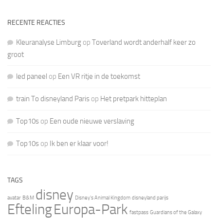
RECENTE REACTIES
Kleuranalyse Limburg
op
Toverland wordt anderhalf keer zo
groot
led paneel
op
Een VR ritje in de toekomst
train To disneyland Paris
op
Het pretpark hitteplan
Top10s
op
Een oude nieuwe verslaving
Top10s
op
Ik ben er klaar voor!
TAGS
disney
avatar
B&M
Disney's Animal Kingdom
disneyland parijs
Efteling
Europa-Park
fastpass
Guardians of the Galaxy