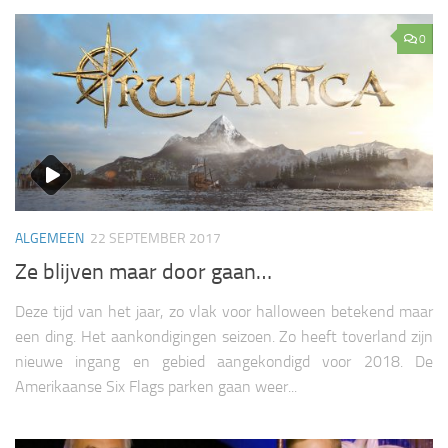
0
ALGEMEEN
22 SEPTEMBER 2017
Ze blijven maar door gaan…
Deze tijd van het jaar, zo vlak voor halloween betekend maar
een ding. Het aankondigingen seizoen. Zo heeft toverland zijn
nieuwe ingang en gebied aangekondigd voor 2018. De
Amerikaanse Six Flags parken gaan weer...