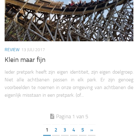
REVIEW
13 JULI 2017
Klein maar fijn
Ieder pretpark heeft zijn eigen identiteit, zijn eigen doelgroep.
Niet alle achtbanen passen in elk park. Er zijn genoeg
voorbeelden te noemen in onze omgeving van achtbanen die
eigenlijk misstaan in een pretpark. (of...
Pagina 1 van 5
1
2
3
4
5
»