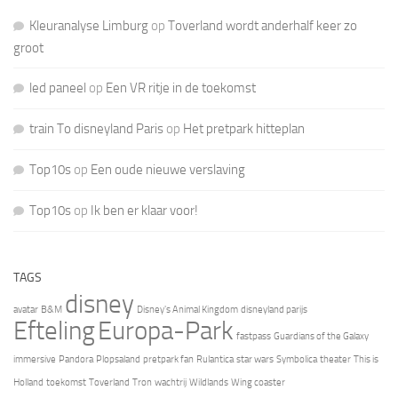
Kleuranalyse Limburg
op
Toverland wordt anderhalf keer zo
groot
led paneel
op
Een VR ritje in de toekomst
train To disneyland Paris
op
Het pretpark hitteplan
Top10s
op
Een oude nieuwe verslaving
Top10s
op
Ik ben er klaar voor!
TAGS
disney
avatar
B&M
Disney's Animal Kingdom
disneyland parijs
Efteling
Europa-Park
fastpass
Guardians of the Galaxy
immersive
Pandora
Plopsaland
pretpark fan
Rulantica
star wars
Symbolica
theater
This is
Holland
toekomst
Toverland
Tron
wachtrij
Wildlands
Wing coaster