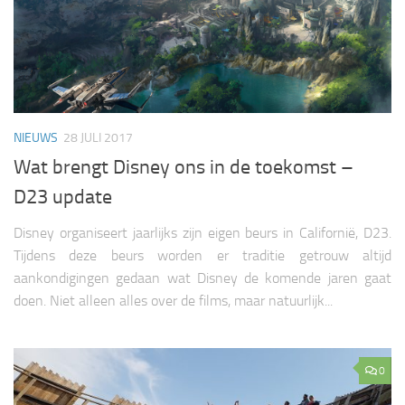
NIEUWS
28 JULI 2017
Wat brengt Disney ons in de toekomst –
D23 update
Disney organiseert jaarlijks zijn eigen beurs in Californië, D23.
Tijdens deze beurs worden er traditie getrouw altijd
aankondigingen gedaan wat Disney de komende jaren gaat
doen. Niet alleen alles over de films, maar natuurlijk...
0