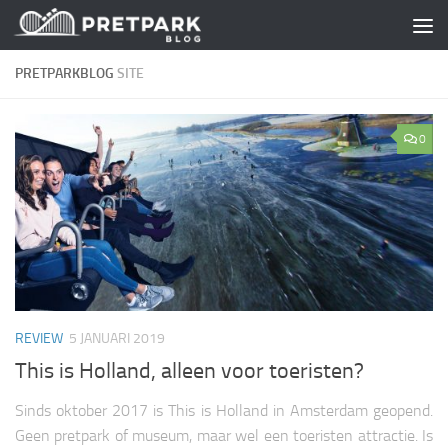
Skip to content
PRETPARKBLOG
SITE
0
REVIEW
5 JANUARI 2019
This is Holland, alleen voor toeristen?
Sinds oktober 2017 is This is Holland in Amsterdam geopend.
Geen pretpark of museum, maar wel een toeristen attractie. Is