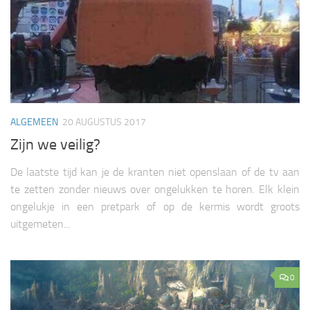
ALGEMEEN
20 AUGUSTUS 2017
Zijn we veilig?
De laatste tijd kan je de kranten niet openslaan of de tv aan
te zetten zonder nieuws over ongelukken te horen. Elk klein
ongelukje in een pretpark of op de kermis wordt groots
uitgemeten...
0