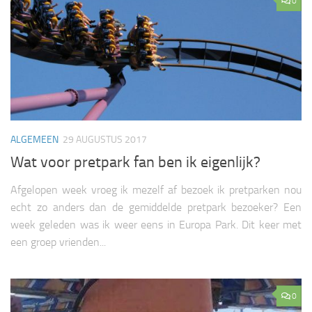
0
ALGEMEEN
29 AUGUSTUS 2017
Wat voor pretpark fan ben ik eigenlijk?
Afgelopen week vroeg ik mezelf af bezoek ik pretparken nou
echt zo anders dan de gemiddelde pretpark bezoeker? Een
week geleden was ik weer eens in Europa Park. Dit keer met
een groep vrienden...
0