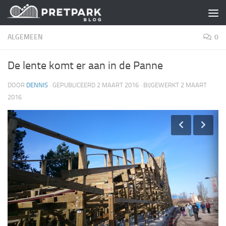
Skip to content
ALGEMEEN
0
De lente komt er aan in de Panne
DOOR
DENNIS
· GEPUBLICEERD
2 MAART 2016
· BIJGEWERKT
2 MAART
2016