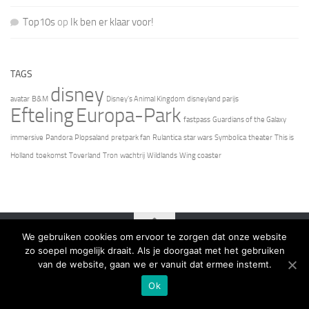
Top10s
op
Ik ben er klaar voor!
TAGS
disney
avatar
B&M
Disney's Animal Kingdom
disneyland parijs
Efteling
Europa-Park
fastpass
Guardians of the Galaxy
immersive
Pandora
Plopsaland
pretpark fan
Rulantica
star wars
Symbolica
theater
This is
Holland
toekomst
Toverland
Tron
wachtrij
Wildlands
Wing coaster
We gebruiken cookies om ervoor te zorgen dat onze website
zo soepel mogelijk draait. Als je doorgaat met het gebruiken
van de website, gaan we er vanuit dat ermee instemt.
Ok