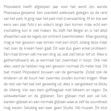
Plopsaland heeft afgelopen jaar voor het eerst zijn eerste
Plopsaqua geopend. Een overdekt waterpark gelegen op de rand
van het park. Ik ging naar het park met 0 verwachting. Af en toe wel
eens een paar foto’s en video’s langs zien komen maar echt een
inschatting kon ik niet maken. Nu blijft het België en is het altijd
afwachten wat de regels zijn omtrent zwembroeken. Maar gelukkig
mag je hier gewoon naar binnen met een short, zolang deze maar
niet over de knieën heen gaat. Dit was dus geen enkel probleem.
Een maal binnen valt me een ding op, wat ziet het er tof uit. Alles is
gethematiseerd als je eenmaal het zwembad in loopt. Oké niet
alles, want ze hebben nog een gewoon normaal 25 meter bad. Dit
bad moest Plopsaland bouwen van de gemeente. Zodat ook de
kinderen uit de buurt hier zwemles zouden kunnen krijgen. Maar
de rest van het bad ziet geweldig uit, alles is aangekleed na Wicky
de Vikking. Van een klein golfslagbad met bliksem en regen. De
wildwaterbaan en de glijbanen. Een glijbaan met een val luik,
banden glijbaan en een normale glijbaan waar je zelf de soundtrack
mag kiezen. Gelukkig een keer geen Studio 100 muziek. Dit stuk