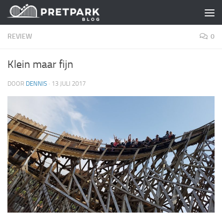
Skip to content
REVIEW
0
Klein maar fijn
DOOR
DENNIS
·
13 JULI 2017