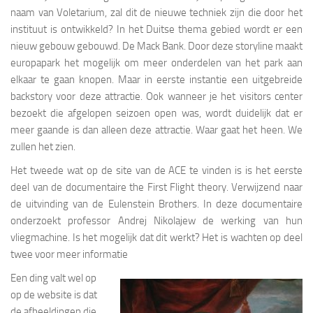
naam van Voletarium, zal dit de nieuwe techniek zijn die door het
instituut is ontwikkeld? In het Duitse thema gebied wordt er een
nieuw gebouw gebouwd. De Mack Bank. Door deze storyline maakt
europapark het mogelijk om meer onderdelen van het park aan
elkaar te gaan knopen. Maar in eerste instantie een uitgebreide
backstory voor deze attractie. Ook wanneer je het visitors center
bezoekt die afgelopen seizoen open was, wordt duidelijk dat er
meer gaande is dan alleen deze attractie. Waar gaat het heen. We
zullen het zien.
Het tweede wat op de site van de ACE te vinden is is het eerste
deel van de documentaire the First Flight theory. Verwijzend naar
de uitvinding van de Eulenstein Brothers. In deze documentaire
onderzoekt professor Andrej Nikolajew de werking van hun
vliegmachine. Is het mogelijk dat dit werkt? Het is wachten op deel
twee voor meer informatie
Een ding valt wel op
op de website is dat
de afbeeldingen die