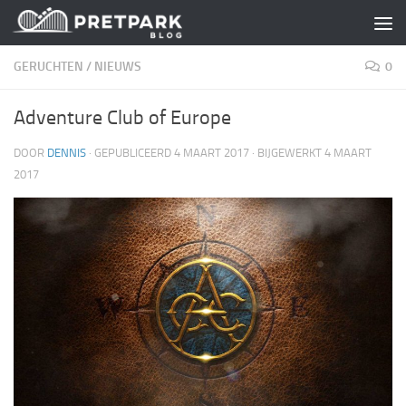
Skip to content
GERUCHTEN
/
NIEUWS
0
Adventure Club of Europe
DOOR
DENNIS
· GEPUBLICEERD
4 MAART 2017
· BIJGEWERKT
4 MAART
2017