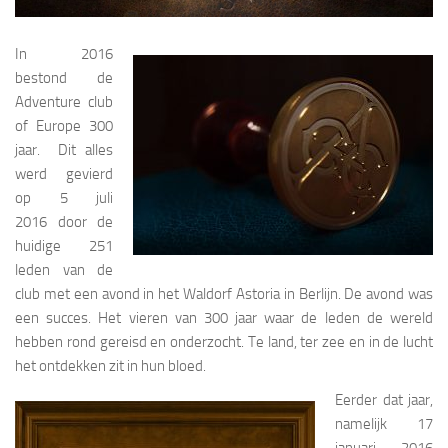
In 2016
bestond de
Adventure club
of Europe 300
jaar. Dit alles
werd gevierd
op 5 juli
2016 door de
huidige 251
leden van de
club met een avond in het Waldorf Astoria in Berlijn. De avond was
een succes. Het vieren van 300 jaar waar de leden de wereld
hebben rond gereisd en onderzocht. Te land, ter zee en in de lucht
het ontdekken zit in hun bloed.
Eerder dat jaar,
namelijk 17
januari 2016