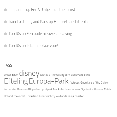
led paneel
op
Een VR ritje in de toekomst
train To disneyland Paris
op
Het pretpark hitteplan
Top10s
op
Een oude nieuwe verslaving
Top10s
op
Ik ben er klaar voor!
TAGS
disney
avatar
B&M
Disney's Animal Kingdom
disneyland parijs
Efteling
Europa-Park
fastpass
Guardians of the Galaxy
immersive
Pandora
Plopsaland
pretpark fan
Rulantica
star wars
Symbolica
theater
This is
Holland
toekomst
Toverland
Tron
wachtrij
Wildlands
Wing coaster