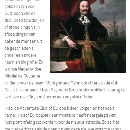
gekozen zijn voor
Oud leden van de
club. Deze schilderijen
of afbeeldingen zijn
afbeeldingen van
bekende mensen uit
de geschiedenis
onder een andere
naam en biografie. Zo
is onze Nederlandse
Michiel de Ruyter te
vinden onder de naam Montgomery Flynn oprichter van de club.
Ook is bijvoorbeeld Major Raymond Brooke zijn schilderij is terug te
vertalen naar Sir John Conroy een engelse officier.
Ik zal de Adventure Club of Europe blijven volgen en het voelt
namelijk alsof Europapark een mysterie heeft neergelegd wat
rustig ontrafeld gaat worden voor de nieuwe attractie. Zo zal het
me niet verbazen als de opening van deze nieuwe attractie rond 5