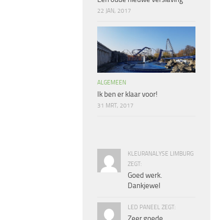
22 JAN, 2017
ALGEMEEN
Ik ben er klaar voor!
31 MRT, 2017
KLEURANALYSE LIMBURG
ZEGT:
Goed werk.
Dankjewel
LED PANEEL ZEGT:
Zeer goede