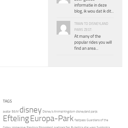
informatie in deze
blog, ik wou dat ik dit...
TRAIN TO DISNEYLAND
PARIS ZEGT:
At many of the
popular rides you will
find an area...
TAGS
disney
avatar
B&M
Disney's Animal Kingdom
disneyland parijs
Efteling
Europa-Park
fastpass
Guardians of the
Galaxy
immersive
Pandora
Plopsaland
pretpark fan
Rulantica
star wars
Symbolica