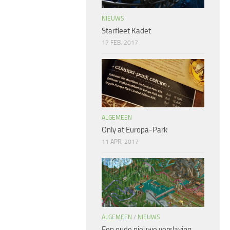
NIEUWS
Starfleet Kadet
17 FEB, 2017
ALGEMEEN
Only at Europa-Park
11 APR, 2017
ALGEMEEN
/
NIEUWS
Een oude nieuwe verslaving