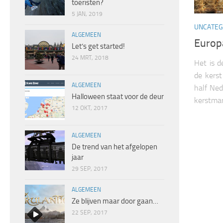
toeristen?
5 JAN, 2019
UNCATEG
ALGEMEEN
Europ
Let’s get started!
24 MRT, 2018
Het is 
de kerst
ALGEMEEN
half Ned
Halloween staat voor de deur
kerstmar
12 OKT, 2017
ALGEMEEN
De trend van het afgelopen
jaar
29 SEP, 2017
ALGEMEEN
Ze blijven maar door gaan…
22 SEP, 2017