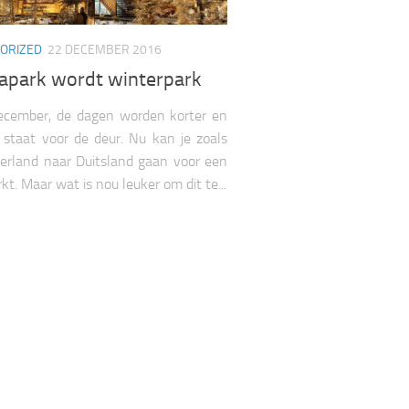
ORIZED
22 DECEMBER 2016
apark wordt winterpark
december, de dagen worden korter en
 staat voor de deur. Nu kan je zoals
erland naar Duitsland gaan voor een
kt. Maar wat is nou leuker om dit te...